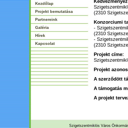
Kedvezményeze
Kezdőlap
Szigetszentmik
Projekt bemutatása
(2310 Szigetsze
Partnereink
Konzorciumi t
Galéria
- Szigetszentmi
(2310 Szigetsze
Hírek
- Szigetszentm
Kapcsolat
(2310 Szigetsze
Projekt címe:
Szigetszentmikl
Projekt azonos
A szerződött 
A támogatás m
A projekt terve
Szigetszentmiklós Város Önkormá