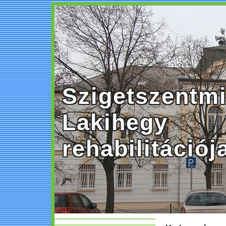
Szigetszentmi
Lakihegy
rehabilitációj