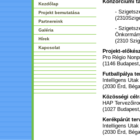
Konzorciumi t
Kezdőlap
- Szigetsz
Projekt bemutatása
(2310Szige
Partnereink
- Szigets
Galéria
Önkormán
Hírek
(2310 Szig
Kapcsolat
Projekt-előkés
Pro Régio Nonpr
(1146 Budapest,
Futballpálya te
Intelligens Utak
(2030 Érd, Béga
Közösségi célr
HAP Tervezőiro
(1027 Budapest, 
Kerékpárút ter
Intelligens Utak
(2030 Érd, Béga