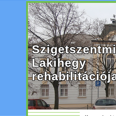
Szigetszentmi
Lakihegy
rehabilitációj