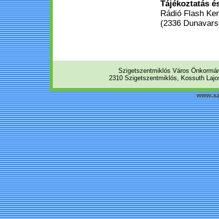
Tájékoztatás é
Rádió Flash Ker
(2336 Dunavarsá
Szigetszentmiklós Város Önkormá
2310 Szigetszentmiklós, Kossuth Lajos
www.sz